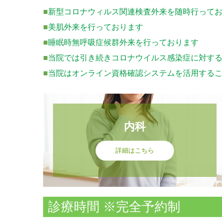
■
新型コロナウィルス関
連検
査外来を随時行って
■
美肌外来を行っております
■
睡眠時無呼吸症候群外来を行っております
■
当院では引き続きコロナウイルス感染症に対す
■
当院はオンライン資格確認システムを活用する
内科
詳細はこちら
診療時間 ※完全予約制