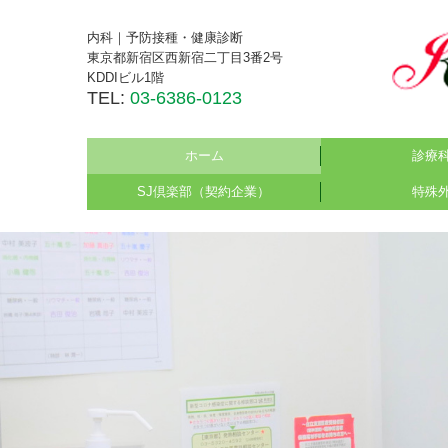
内科｜予防接種・健康診断
東京都新宿区西新宿二丁目3番2号
KDDIビル1階
TEL:
03-6386-0123
ホーム
診療
SJ倶楽部（契約企業）
特殊
内