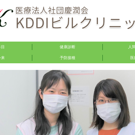
科目
健康診断
人
外来
予防接種
医
科
検査項目