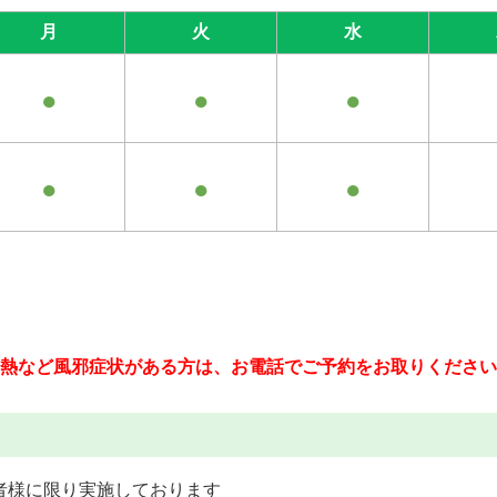
月
火
水
●
●
●
●
●
●
熱など風邪症状がある方は、
お電話でご予約をお取りください
者様に限り実施しております