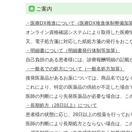
ご案内
・医療DX推進について
（医療DX推進体制整備加算
オンライン資格確認システムにより取得した医療
又、電子処方箋に対応した紙処方箋の発行をおこ
・明細書について
（明細書発行体制等加算）
自己負担のある患者様には、診療報酬明細の記載
・一般名での処方について（一般名処方加算）
後発医薬品があるお薬については、商品名ではな
これにより、特定の医薬品の供給が不足した場合
医師の判断により先発医薬品が必要な場合は、こ
・長期処方（28日以上）について
患者様の状態に応じ、28日以上の投薬を行ってお
医師の判断により長期処方とならない場合は、こ