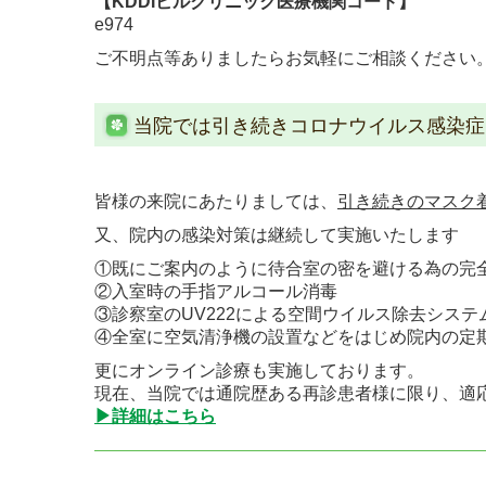
【KDDIビルクリニック医療機関コード】
e974
ご不明点等ありましたらお気軽にご相談ください
当院では引き続きコロナウイルス感染症
皆様の来院にあたりましては、
引き続きのマスク
又、院内の感染対策は継続して実施いたします
①既にご案内のように待合室の密を避ける為の完
②入室時の手指アルコール消毒
③診察室のUV222による空間ウイルス除去システ
④全室に空気清浄機の設置などをはじめ院内の定
更にオンライン診療も実施しております。
現在、当院では通院歴ある再診患者様に限り、適
▶詳細はこちら