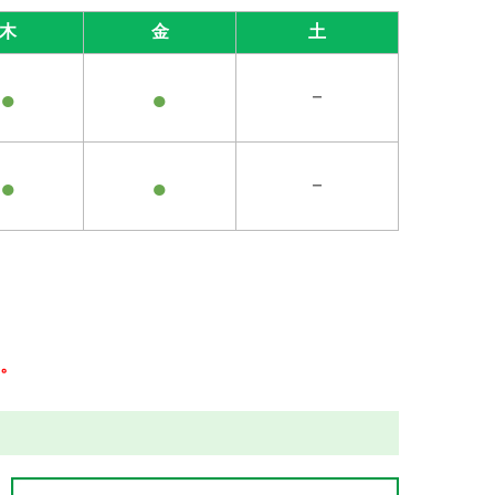
木
金
土
●
●
－
●
●
－
。