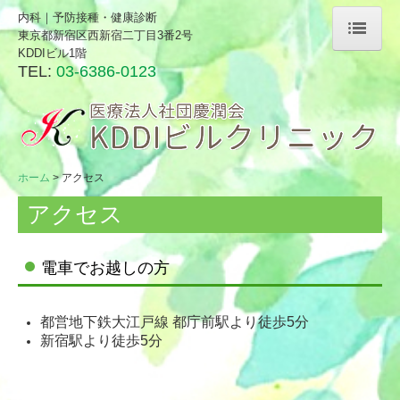
内科｜予防接種・健康診断
東京都新宿区西新宿二丁目3番2号
KDDIビル1階
ホーム
TEL:
03-6386-0123
診療科目
内科
健康診断
ホーム
アクセス
検査項目
アクセス
人間ドック
電車でお越しの方
企業健診
SJ倶楽部（契約企業）
都営地下鉄大江戸線 都庁前駅より徒歩5分
新宿駅より徒歩5分
特殊外来
予防接種